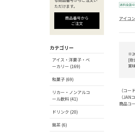
る商品番号からご注文い
ただけます。
商品番号から
アイコ
ご注文
カテゴリー
※
アイス・洋菓子・ベ
[抱
賞味
ーカリー (169)
和菓子 (69)
（コー
リカー・ノンアルコ
（JAN
ール飲料 (41)
商品コード
ドリンク (20)
銘茶 (6)