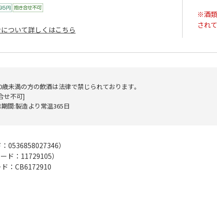
※酒類
され
ンについて詳しくはこちら
20歳未満の方の飲酒は法律で禁じられております｡
合せ不可]
期間:製造より常温365日
ド：
0536858027346
）
コード：
11729105
）
：CB6172910