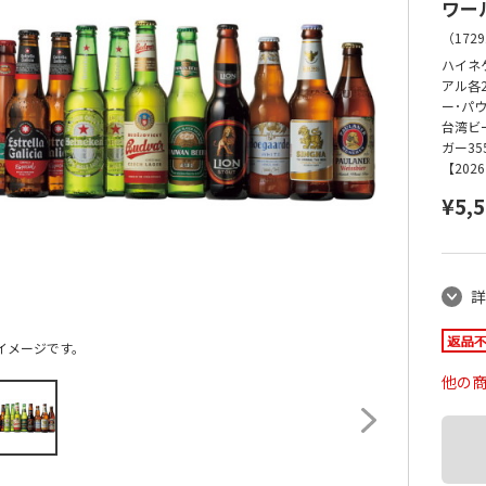
ワー
（
1729
ハイネ
アル各
ー･パ
台湾ビー
ガー35
【20
¥5,
詳
イメージです。
他の