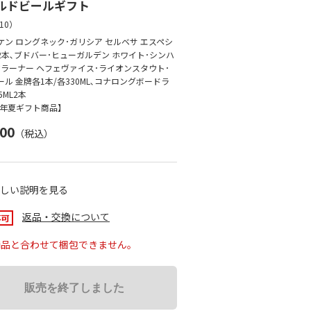
ルドビールギフト
10
）
ケン ロングネック･ガリシア セルベサ エスペシ
2本､ブドバー･ヒューガルデン ホワイト･シンハ
ウラーナー ヘフェヴァイス･ライオンスタウト･
ル 金牌各1本/各330ML､コナロングボードラ
5ML2本
26年夏ギフト商品】
500
（税込）
しい説明を見る
返品・交換について
商品と合わせて梱包できません。
販売を終了しました