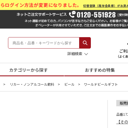
)からログイン方法が変更になりました。
切替登録（既存会員様）がお済
ール Hankyu Gift Mall
 -阪急のお中元-
詳細検索
カテゴリーから探す
おすすめの特集
リカー・ノンアルコール飲料
ビール
ワールドビールギフト
品番172
【そ