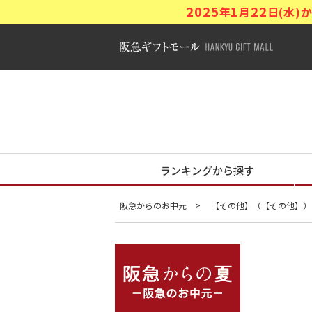
2025
1
22
年
月
日(水
阪急ギフトモ
阪急からの夏
ランキングから探す
阪急からのお中元
【その他】（【その他】）