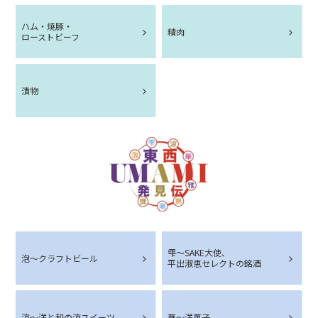
ハム・焼豚・
精肉
ローストビーフ
漬物
雫～SAKE大使、
泡～クラフトビール
平出淑恵セレクトの銘酒
涼～洋と和の涼スイーツ
華～洋菓子