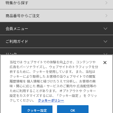
特集から探す
商品番号からご注文
会員メニュー
ご利用ガイド
リンク
当社では ウェブサイトでの体験を向上させ、コンテンツや
広告をパーソナライズし、ウェブサイトのトラフィックを分
析するために、クッキーを使用しています。 また、当社は
クッキーにより取得した お客様の当ウェブサイトでの閲覧
履歴情報を 個人情報と紐づけたうえで分析し、お客様の興
味・関心に応じた 商品・サービスのご案内や 広告配信等の
ために利用することがあります。 オプトアウトや クッキー
設定をカスタマイズするには、「クッキー設定 」 を クリッ
クしてください。
クッキーポリシー
当サイトの表示価格は個別に税込・税抜等の
記載がない場合は「税込価格」です。
クッキー設定
OK
Copyright © HANKYU HANSHIN DEPARTMENT STORES, INC. All Rights Reserved.