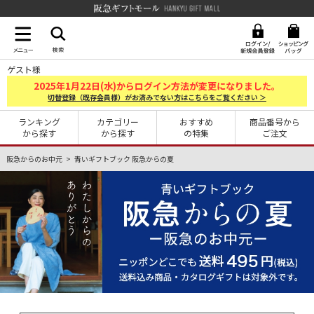
阪急ギフトモール Hankyu G
ゲスト様
2025
1
22
年
月
日(水)からログイン方法が変更になりました。
切替登録（既存会員様）がお済みでない方はこちらをご覧ください ＞
ランキング
カテゴリー
おすすめ
商品番号から
から探す
から探す
の特集
ご注文
阪急からのお中元
青いギフトブック 阪急からの夏