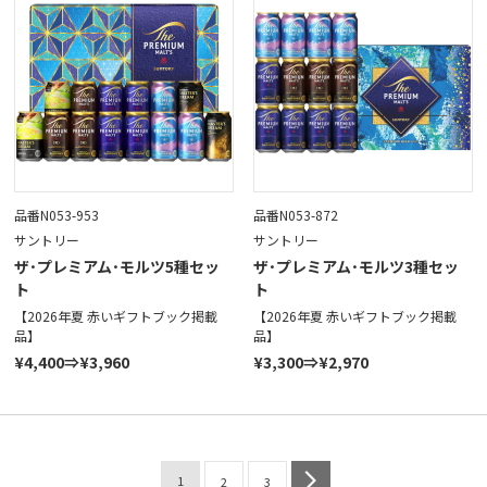
品番N053-953
品番N053-872
サントリー
サントリー
ザ･プレミアム･モルツ5種セッ
ザ･プレミアム･モルツ3種セッ
ト
ト
【2026年夏 赤いギフトブック掲載
【2026年夏 赤いギフトブック掲載
品】
品】
¥4,400⇒¥3,960
¥3,300⇒¥2,970
1
next
2
3