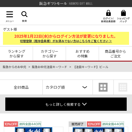
阪急ギフトモール Hankyu G
ゲスト様
2025
1
22
年
月
日(水)からログイン方法が変更になりました。
切替登録（既存会員様）がお済みでない方はこちらをご覧ください ＞
ランキング
カテゴリー
おすすめ
商品番号から
から探す
から探す
の特集
ご注文
阪急からのお中元
阪急お中元注目キーワード
【注目キーワード】ビール
全89商品
もっと詳しく検索する