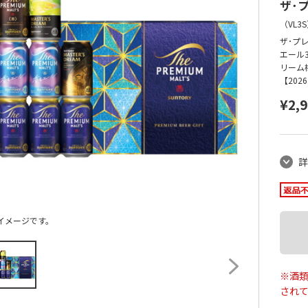
ザ･
（
VL3S
ザ･プ
エール
リーム梅
【20
¥2,
詳
イメージです。
※酒類
され