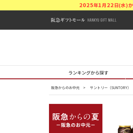
2025
1
22
年
月
日(水
阪急ギフトモ
阪急からの夏
ランキングから探す
阪急からのお中元
サントリー（SUNTORY）