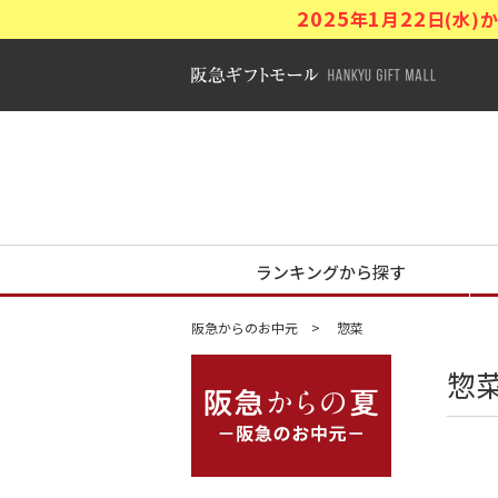
2025
1
22
年
月
日(水
阪急ギフトモ
阪急からの夏
ランキングから探す
阪急からのお中元
惣菜
惣