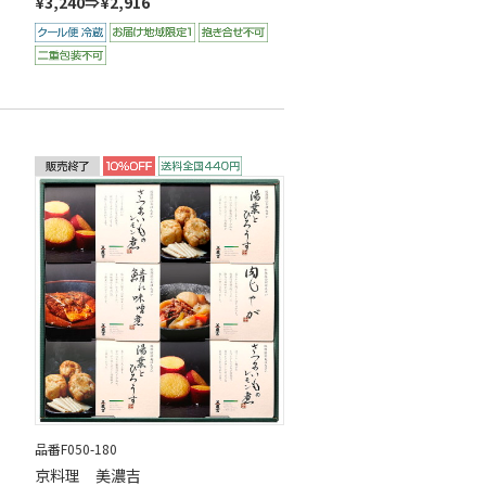
¥3,240⇒¥2,916
品番F050-180
京料理 美濃吉