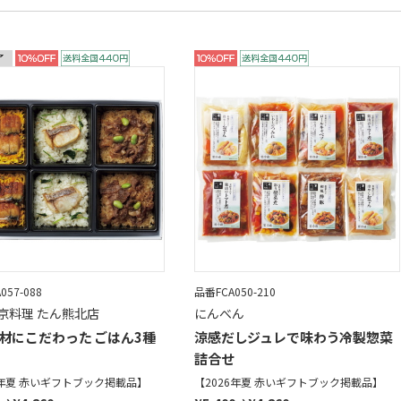
057-088
品番FCA050-210
京料理 たん熊北店
にんべん
材にこだわった ごはん3種
涼感だしジュレで味わう冷製惣菜
詰合せ
6年夏 赤いギフトブック掲載品】
【2026年夏 赤いギフトブック掲載品】