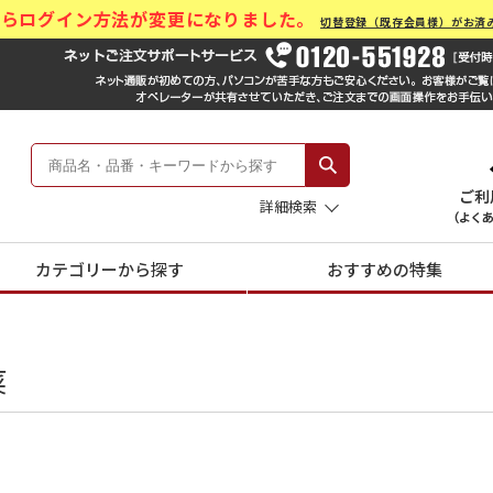
)からログイン方法が変更になりました。
切替登録（既存会員様）がお済
ール Hankyu Gift Mall
 -阪急のお中元-
詳細検索
カテゴリーから探す
おすすめの特集
菜