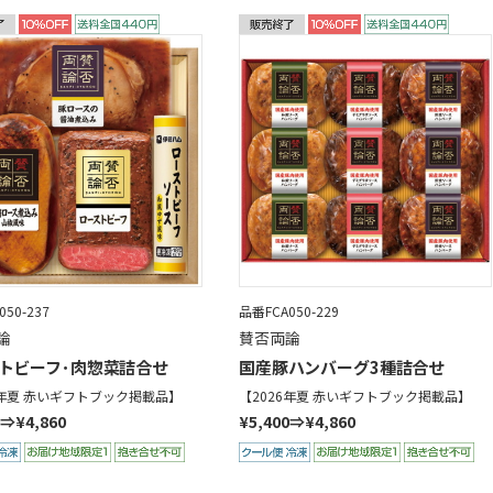
50-237
品番FCA050-229
論
賛否両論
トビーフ･肉惣菜詰合せ
国産豚ハンバーグ3種詰合せ
6年夏 赤いギフトブック掲載品】
【2026年夏 赤いギフトブック掲載品】
0⇒¥4,860
¥5,400⇒¥4,860