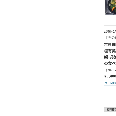
品番NCA
【その
京料理
垣有美
鯛･丹
の食べ
【202
¥5,40