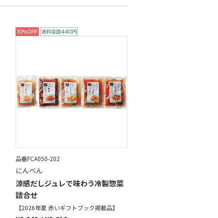
品番FCA050-202
にんべん
涼感だしジュレで味わう冷製惣菜
詰合せ
【2026年夏 赤いギフトブック掲載品】