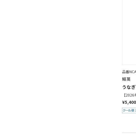
品番NCA
鰻萬
うなぎ
【202
¥5,40