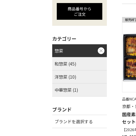
商品番号から
ご注文
カテゴリー
惣菜
和惣菜 (45)
洋惣菜 (10)
中華惣菜 (1)
品番NCA
京都・
ブランド
国産素
ブランドを選択する
セット
【202