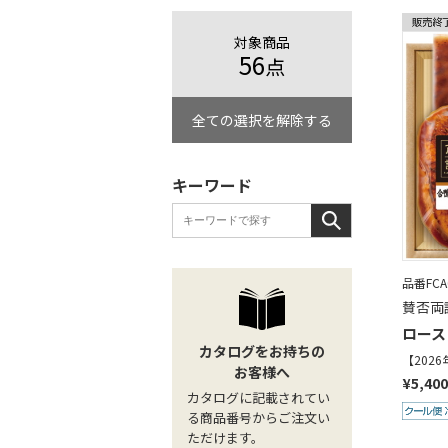
対象商品
56
点
全ての選択を解除する
キーワード
品番FCA0
賛否両
ロース
カタログをお持ちの
【202
お客様へ
¥5,40
カタログに記載されてい
る商品番号からご注文い
ただけます。