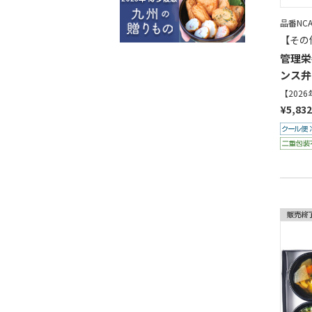
品番NCA
【その
管理栄
ンス弁
【202
¥5,83