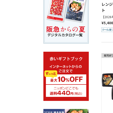
レンジ
ト
【202
¥5,40