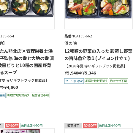
159-654
品番NCA159-662
他】
浜の院
たん熊北店×管理栄養士浜
12種類の野菜の入った 彩蒸し野菜
子監修 海の幸と大地の幸 真
の旨味魚介添え(ブイヨン仕立て)
波黒どりと10種の国産野菜
【2026年夏 赤いギフトブック掲載品】
るスープ
¥5,940⇒¥5,346
6年夏 赤いギフトブック掲載品】
0⇒¥4,860