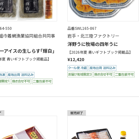
4-550
品番SWL165-867
鰮巾着網漁業協同組合共同事
岩手・北三陸ファクトリー
洋野うに牧場の四年うに
ーアイスの生しらす｢輝白｣
【2026年夏 青いギフトブック掲載品】
6年夏 青いギフトブック掲載品】
¥12,420