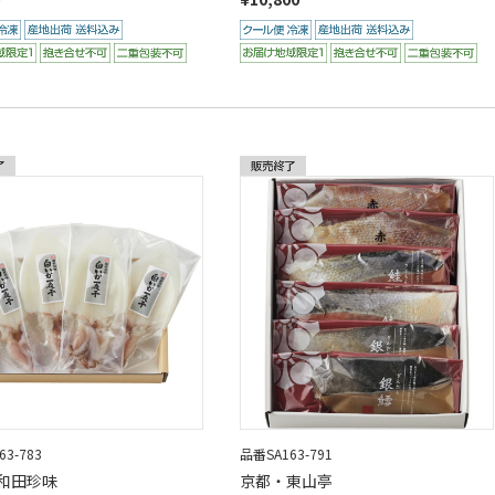
3-783
品番SA163-791
和田珍味
京都・東山亭