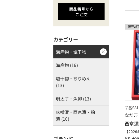
商品番号から
ご注文
カテゴリー
海産物・塩干物
海産物 (16)
塩干物・ちりめん
(13)
明太子・魚卵 (13)
品番SA16
味噌漬・西京漬・粕
なだ万
漬 (10)
西京漬
【202
ブランド
¥5,400