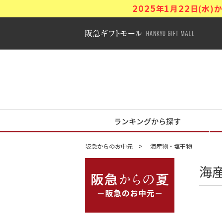
2025
1
22
年
月
日(水
阪急ギフトモ
阪急からの夏
ランキングから探す
阪急からのお中元
海産物・塩干物
海