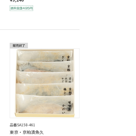
品番SA158-461
東京・京粕漬魚久