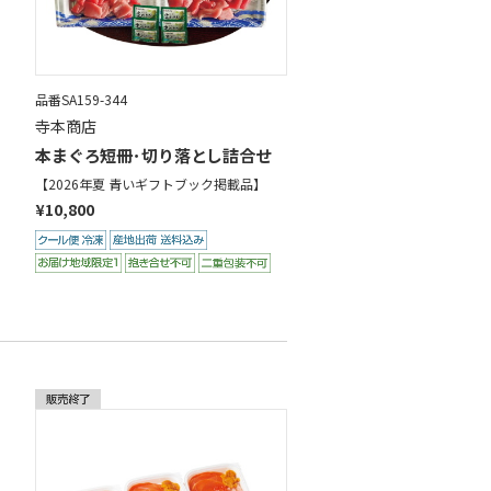
品番SA159-344
寺本商店
本まぐろ短冊･切り落とし詰合せ
【2026年夏 青いギフトブック掲載品】
¥10,800