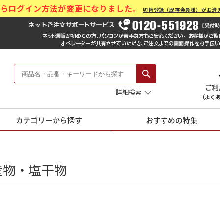
)からログイン方法が変更になりました。
切替登録（既存会員様）がお済
ール Hankyu Gift Mall
 -阪急のお中元-
詳細検索
カテゴリーから探す
おすすめの特集
産物・塩干物