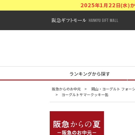
2025
1
22
年
月
日(水
阪急ギフトモ
阪急からの夏
ランキングから探す
阪急からのお中元
岡山・ヨーグルト フォーシーズ
ヨーグルトサマークッキー缶