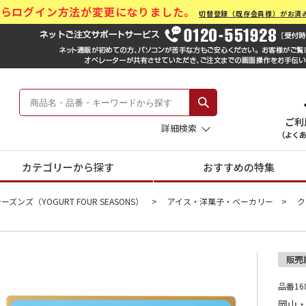
)からログイン方法が変更になりました。
切替登録（既存会員様）がお済
ール Hankyu Gift Mall
 -阪急のお中元-
詳細検索
カテゴリーから探す
おすすめの特集
ンズ（YOGURT FOUR SEASONS）
アイス・洋菓子・ベーカリー
ク
品番168
岡山・