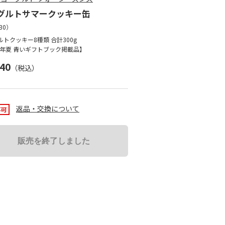
グルトサマークッキー缶
30
）
トクッキー8種類 合計300g
26年夏 青いギフトブック掲載品】
240
（税込）
返品・交換について
販売を終了しました