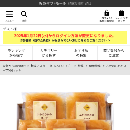
阪急ギフトモール Hankyu G
ゲスト様
2025
1
22
年
月
日(水)からログイン方法が変更になりました。
切替登録（既存会員様）がお済みでない方はこちらをご覧ください ＞
ランキング
カテゴリー
おすすめ
商品番号から
から探す
から探す
の特集
ご注文
阪急からのお中元
銀座アスター（GINZA ASTER）
惣菜
中華惣菜
ふかのひれのス
ープ5個セット