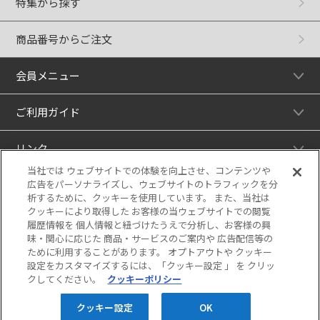
特集から探す
商品番号からご注文
会員メニュー
ご利用ガイド
リンク
当社では ウェブサイトでの体験を向上させ、コンテンツや
広告をパーソナライズし、ウェブサイトのトラフィックを分
析するために、クッキーを使用しています。 また、当社は
クッキーにより取得した お客様の当ウェブサイトでの閲覧
履歴情報を 個人情報と紐づけたうえで分析し、お客様の興
味・関心に応じた 商品・サービスのご案内や 広告配信等の
ために利用することがあります。 オプトアウトや クッキー
設定をカスタマイズするには、「クッキー設定 」 を クリッ
クしてください。
クッキーポリシー
当サイトの表示価格は個別に税込・税抜等の
記載がない場合は「税込価格」です。
クッキー設定
OK
Copyright © HANKYU HANSHIN DEPARTMENT STORES, INC. All Rights Reserved.