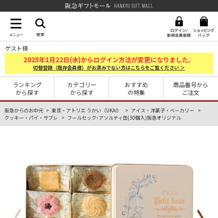
阪急ギフトモール Hankyu G
ゲスト様
2025
1
22
年
月
日(水)からログイン方法が変更になりました。
切替登録（既存会員様）がお済みでない方はこちらをご覧ください ＞
ランキング
カテゴリー
おすすめ
商品番号から
から探す
から探す
の特集
ご注文
阪急からのお中元
東京・アトリエ うかい（UKAI）
アイス・洋菓子・ベーカリー
クッキー・パイ・サブレ
フールセック･アソルティ缶(30個入)阪急オリジナル