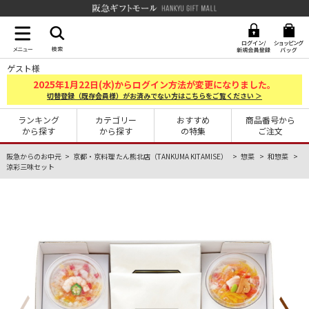
阪急ギフトモール Hankyu G
ゲスト様
2025
1
22
年
月
日(水)からログイン方法が変更になりました。
切替登録（既存会員様）がお済みでない方はこちらをご覧ください ＞
ランキング
カテゴリー
おすすめ
商品番号から
から探す
から探す
の特集
ご注文
阪急からのお中元
京都・京料理 たん熊北店（TANKUMA KITAMISE）
惣菜
和惣菜
涼彩三味セット