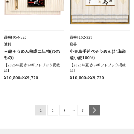
品番F054-526
品番F162-329
池利
島善
三輪そうめん熟成二年物(ひね
小豆島手延べそうめん(北海道
もの)
産小麦100%)
【2026年夏 赤いギフトブック掲載
【2026年夏 赤いギフトブック掲載
品】
品】
¥10,800⇒¥9,720
¥10,800⇒¥9,720
...
1
next
2
3
7