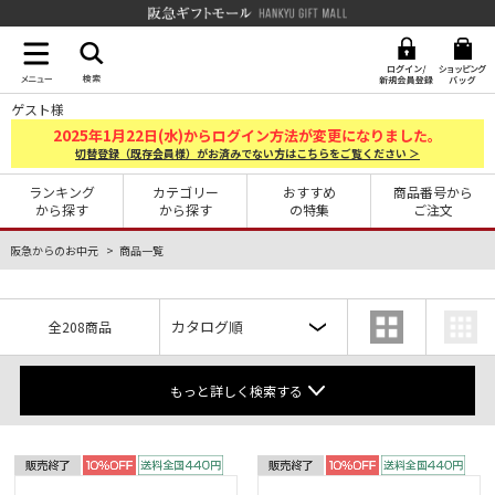
阪急ギフトモール Hankyu G
ゲスト様
2025
1
22
年
月
日(水)からログイン方法が変更になりました。
切替登録（既存会員様）がお済みでない方はこちらをご覧ください ＞
ランキング
カテゴリー
おすすめ
商品番号から
から探す
から探す
の特集
ご注文
阪急からのお中元
商品一覧
全208商品
もっと詳しく検索する