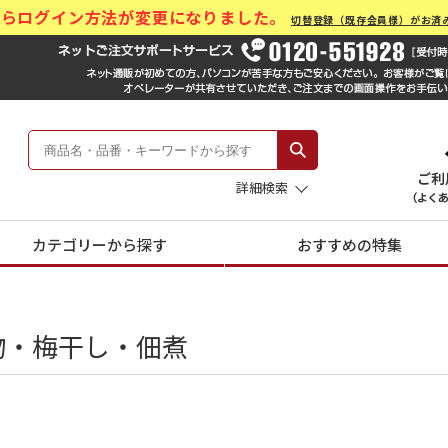
)からログイン方法が変更になりました。
切替登録（既存会員様）がお済
ール Hankyu Gift Mall
 -阪急のお中元-
詳細検索
カテゴリーから探す
おすすめの特集
物・梅干し・佃煮