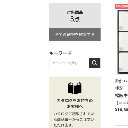
対象商品
3
点
全ての選択を解除する
キーワード
品番F170
柿安
松阪牛
カタログをお持ちの
【202
お客様へ
¥10,8
カタログに記載されてい
る商品番号からご注文い
ただけます。