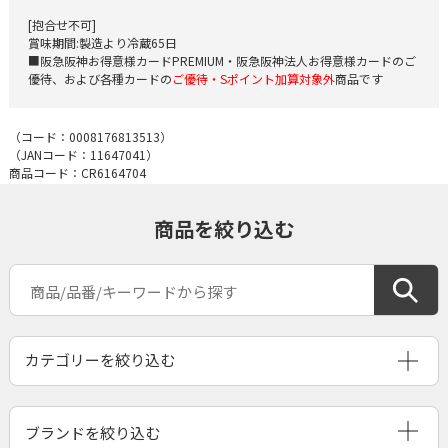
[抱合せ不可]
賞味期間:製造より冷蔵65日
■阪急阪神お得意様カードPREMIUM・阪急阪神法人お得意様カードのご
優待、および各種カードの
ご優待・Sポイント加算対象外
商品です
（コード：
0008176813513
）
（JANコード：
11647041
）
商品コード：CR6164704
商品を絞り込む
ブランドを絞り込む