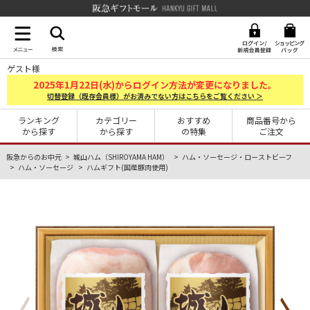
阪急ギフトモール Hankyu G
ゲスト様
2025
1
22
年
月
日(水)からログイン方法が変更になりました。
切替登録（既存会員様）がお済みでない方はこちらをご覧ください ＞
ランキング
カテゴリー
おすすめ
商品番号から
から探す
から探す
の特集
ご注文
阪急からのお中元
城山ハム（SHIROYAMA HAM）
ハム・ソーセージ・ローストビーフ
ハム・ソーセージ
ハムギフト(国産豚肉使用)