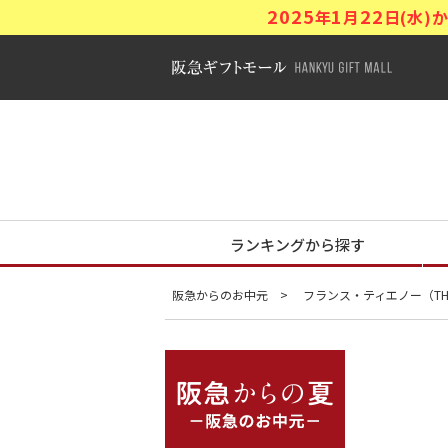
2025
1
22
年
月
日(水
阪急ギフトモ
阪急からの夏
ランキングから探す
阪急からのお中元
フランス・ティエノー（THI