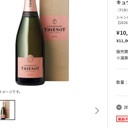
キュ
（
TCR
シャンパ
【20
¥10
¥11,
販売期間
※諸
数量
イメージです。
詳