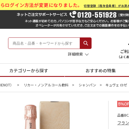
)からログイン方法が変更になりました。
切替登録（既存会員様）がお済
ール Hankyu Gift Mall
 -阪急のお中元-
詳細検索
カテゴリーから探す
おすすめの特集
ENOT）
リカー・ノンアルコール飲料
シャンパン
キュヴェ ロゼ
品番BCA
フラ