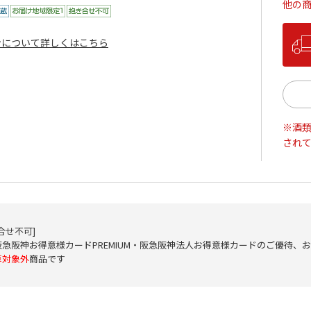
他の
ンについて詳しくはこちら
※酒類
され
合せ不可]
阪急阪神お得意様カードPREMIUM・阪急阪神法人お得意様カードのご優待、
算対象外
商品です