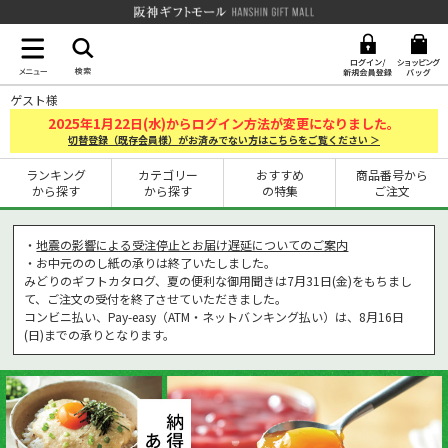
阪神ギフトモール Hanshin G
ゲスト様
2025
1
22
年
月
日(水)からログイン方法が変更になりました。
切替登録（既存会員様）がお済みでない方はこちらをご覧ください ＞
ランキング
カテゴリー
おすすめ
商品番号から
から探す
から探す
の特集
ご注文
・
地震の影響による受注停止とお届け遅延についてのご案内
・お中元ののし紙の承りは終了いたしました。
みどりのギフトカタログ、夏の便利な御用聞きは7月31日(金)をもちまし
て、ご注文の受付を終了させていただきました。
コンビニ払い、Pay-easy（ATM・ネットバンキング払い）は、8月16日
(日)までの承りとなります。