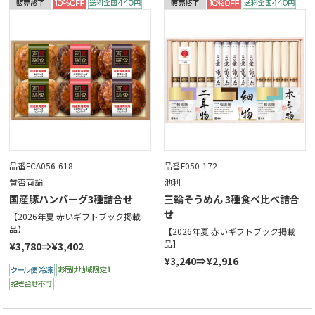
品番FCA056-618
品番F050-172
賛否両論
池利
国産豚ハンバーグ3種詰合せ
三輪そうめん 3種食べ比べ詰合
せ
【2026年夏 赤いギフトブック掲載
品】
【2026年夏 赤いギフトブック掲載
品】
¥3,780⇒¥3,402
¥3,240⇒¥2,916