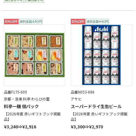
品番F175-609
品番N053-686
京都・洛東 料亭 わらびの里
アサヒ
料亭一膳 個パック
スーパードライ生缶ビール
【2026年夏 赤いギフトブック掲載
【2026年夏 赤いギフトブック掲載
品】
品】
¥3,240⇒¥2,916
¥3,300⇒¥2,970