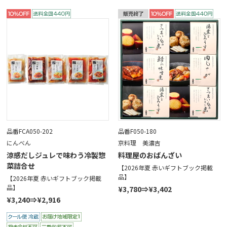
品番FCA050-202
品番F050-180
にんべん
京料理 美濃吉
涼感だしジュレで味わう冷製惣
料理屋のおばんざい
菜詰合せ
【2026年夏 赤いギフトブック掲載
品】
【2026年夏 赤いギフトブック掲載
品】
¥3,780⇒¥3,402
¥3,240⇒¥2,916