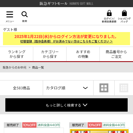
阪急ギフトモール Hankyu G
ゲスト様
2025
1
22
年
月
日(水)からログイン方法が変更になりました。
切替登録（既存会員様）がお済みでない方はこちらをご覧ください ＞
ランキング
カテゴリー
おすすめ
商品番号から
から探す
から探す
の特集
ご注文
阪急からのお中元
商品一覧
全583商品
もっと詳しく検索する