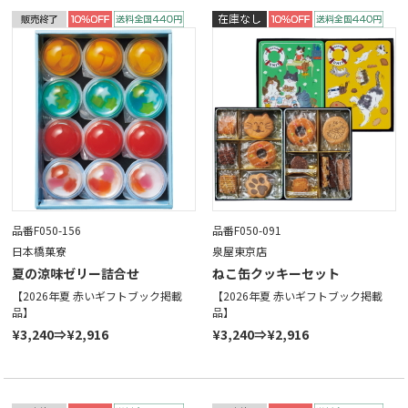
品番F050-156
品番F050-091
日本橋菓寮
泉屋東京店
夏の涼味ゼリー詰合せ
ねこ缶クッキーセット
【2026年夏 赤いギフトブック掲載
【2026年夏 赤いギフトブック掲載
品】
品】
¥3,240⇒¥2,916
¥3,240⇒¥2,916