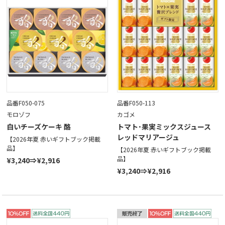
品番F050-075
品番F050-113
モロゾフ
カゴメ
白いチーズケーキ 酪
トマト･果実ミックスジュース
レッドマリアージュ
【2026年夏 赤いギフトブック掲載
品】
【2026年夏 赤いギフトブック掲載
品】
¥3,240⇒¥2,916
¥3,240⇒¥2,916