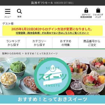
阪神ギフトモール Hanshin G
ゲスト様
2025
1
22
年
月
日(水)からログイン方法が変更になりました。
切替登録（既存会員様）がお済みでない方はこちらをご覧ください ＞
ランキング
カテゴリー
おすすめ
商品番号から
から探す
から探す
の特集
ご注文
阪神からのお中元
おすすめ！とっておきスイーツ