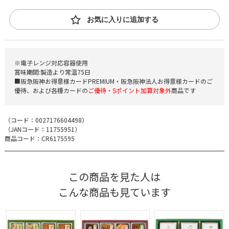
お気に入りに追加する
※電子レンジ対応容器使用
賞味期間:製造より常温75日
■阪急阪神お得意様カードPREMIUM・阪急阪神法人お得意様カードのご
優待、および各種カードの
ご優待・Sポイント加算対象外
商品です
（コード：
0027176604498
）
（JANコード：
11755951
）
商品コード：CR6175595
この商品を見た人は
こんな商品も見ています