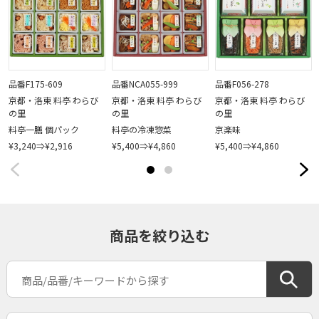
品番F175-609
品番NCA055-999
品番F056-278
京都・洛東 料亭 わらび
京都・洛東 料亭 わらび
京都・洛東 料亭 わらび
の里
の里
の里
料亭一膳 個パック
料亭の冷凍惣菜
京楽味
¥3,240⇒¥2,916
¥5,400⇒¥4,860
¥5,400⇒¥4,860
商品を絞り込む