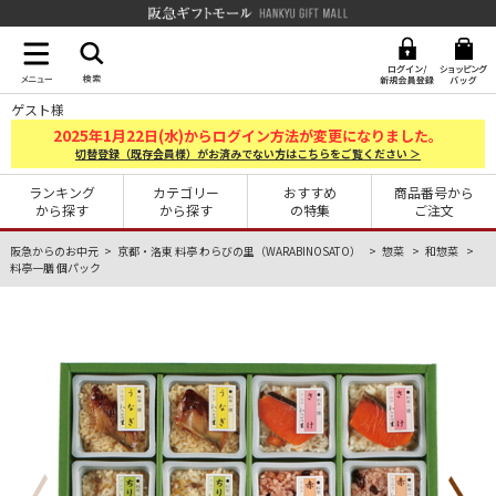
阪急ギフトモール Hankyu G
ゲスト様
2025
1
22
年
月
日(水)からログイン方法が変更になりました。
切替登録（既存会員様）がお済みでない方はこちらをご覧ください ＞
ランキング
カテゴリー
おすすめ
商品番号から
から探す
から探す
の特集
ご注文
阪急からのお中元
京都・洛東 料亭 わらびの里（WARABINOSATO）
惣菜
和惣菜
料亭一膳 個パック