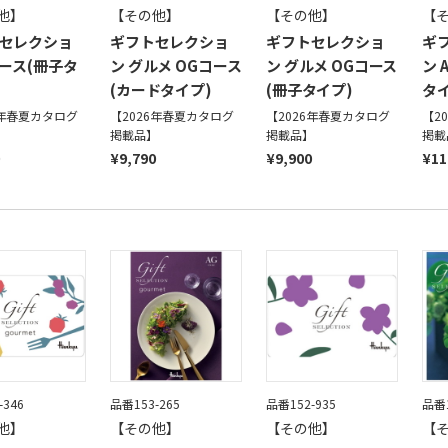
他】
【その他】
【その他】
【
セレクショ
ギフトセレクショ
ギフトセレクショ
ギ
コース(冊子タ
ン グルメ OGコース
ン グルメ OGコース
ン 
(カードタイプ)
(冊子タイプ)
タイ
6年春夏カタログ
【2026年春夏カタログ
【2026年春夏カタログ
【2
】
掲載品】
掲載品】
掲載
¥9,790
¥9,900
¥11
-346
品番153-265
品番152-935
品番1
他】
【その他】
【その他】
【