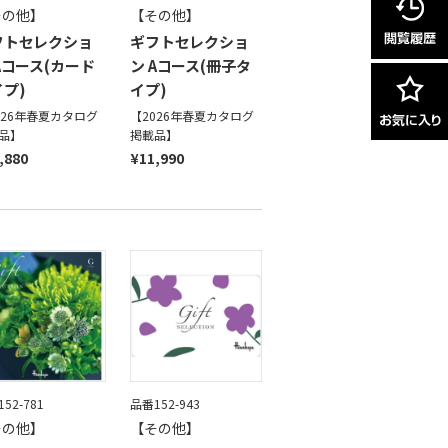
その他】
【その他】
フトセレクショ
ギフトセレクショ
Aコース(カード
ン Aコース(冊子タ
プ)
イプ)
026年春夏カタログ
【2026年春夏カタログ
品】
掲載品】
,880
¥11,990
52-781
品番152-943
その他】
【その他】