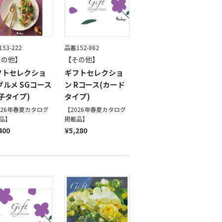
53-222
品番152-862
その他】
【その他】
フトセレクショ
ギフトセレクショ
グルメ SGコース
ン Rコース(カード
子タイプ)
タイプ)
026年春夏カタログ
【2026年春夏カタログ
品】
掲載品】
400
¥5,280