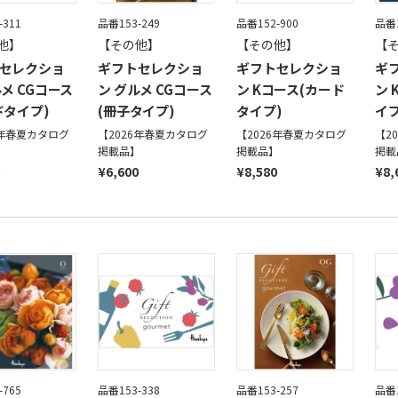
-311
品番153-249
品番152-900
品番1
他】
【その他】
【その他】
【
セレクショ
ギフトセレクショ
ギフトセレクショ
ギ
ルメ CGコース
ン グルメ CGコース
ン Kコース(カード
ン 
ドタイプ)
(冊子タイプ)
タイプ)
イプ
6年春夏カタログ
【2026年春夏カタログ
【2026年春夏カタログ
【2
】
掲載品】
掲載品】
掲載
¥6,600
¥8,580
¥8,
-765
品番153-338
品番153-257
品番1