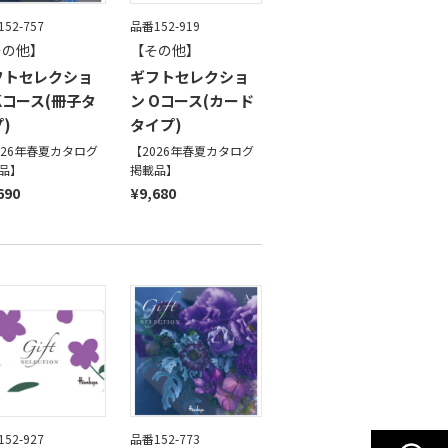
52-757
品番152-919
その他】
【その他】
フトセレクショ
ギフトセレクショ
Kコース(冊子タ
ン Oコース(カード
)
タイプ)
026年春夏カタログ
【2026年春夏カタログ
品】
掲載品】
690
¥9,680
52-927
品番152-773