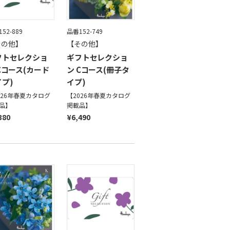
52-889
品番152-749
その他】
【その他】
フトセレクショ
ギフトセレクショ
Cコース(カード
ン Cコース(冊子タ
プ)
イプ)
026年春夏カタログ
【2026年春夏カタログ
品】
掲載品】
380
¥6,490