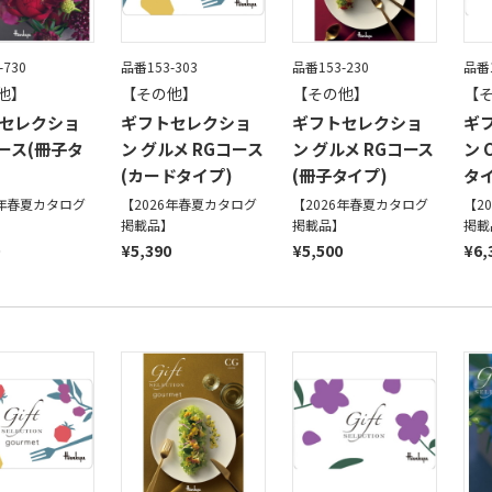
-730
品番153-303
品番153-230
品番1
他】
【その他】
【その他】
【
セレクショ
ギフトセレクショ
ギフトセレクショ
ギ
コース(冊子タ
ン グルメ RGコース
ン グルメ RGコース
ン 
(カードタイプ)
(冊子タイプ)
タイ
6年春夏カタログ
【2026年春夏カタログ
【2026年春夏カタログ
【2
】
掲載品】
掲載品】
掲載
¥5,390
¥5,500
¥6,