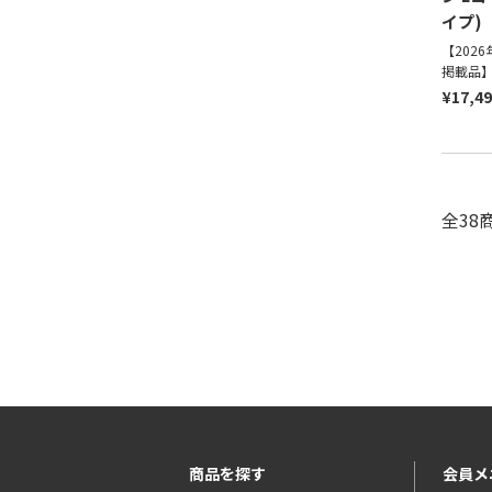
イプ)
【202
掲載品
¥17,4
全38
商品を探す
会員メ