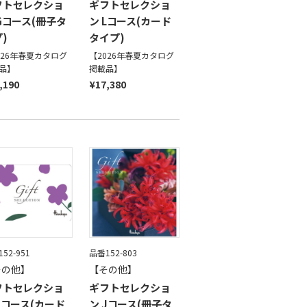
フトセレクショ
ギフトセレクショ
Gコース(冊子タ
ン Lコース(カード
)
タイプ)
026年春夏カタログ
【2026年春夏カタログ
品】
掲載品】
,190
¥17,380
52-951
品番152-803
その他】
【その他】
フトセレクショ
ギフトセレクショ
Jコース(カード
ン Jコース(冊子タ