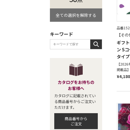
全ての選択を解除する
品番152
キーワード
【その
ギフト
ン S
タイプ
【202
掲載品
¥4,180
カタログをお持ちの
お客様へ
カタログに記載されてい
る商品番号からご注文い
ただけます。
商品番号から
ご注文