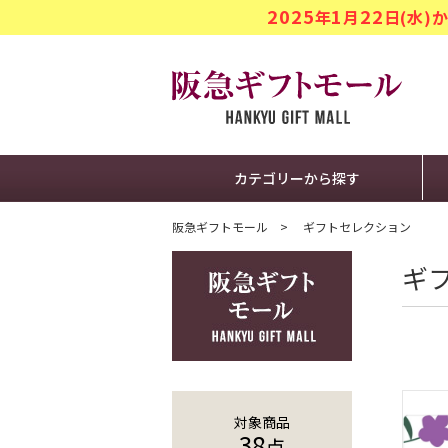
2025
1
22
年
月
日(水
阪急ギフト
カテゴリーから探す
阪急ギフトモール
ギフトセレクション
ギ
対象商品
38
点