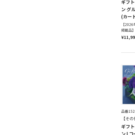
ギフト
ン グ
(カー
【202
掲載品
¥11,9
品番152
【その
ギフト
ン L