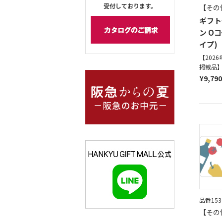
受付しております。
【その
ギフト
ン O
イプ)
【202
掲載品
¥9,790
品番153
【その