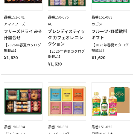
品番151-041
品番150-975
品番151-068
アマノフーズ
AGF
カゴメ
フリーズドライ みそ
ブレンディスティッ
フルーツ･野菜飲料
汁詰合せ
ク カフェオレ コレ
ギフト
クション
【2026年春夏カタログ
【2026年春夏カタログ
掲載品】
掲載品】
【2026年春夏カタログ
掲載品】
¥1,620
¥1,620
¥1,620
品番150-894
品番150-991
品番151-050
ゴンチャロフ
トワイニング
日清オイリオ