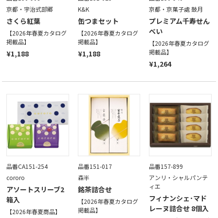
京都・宇治式部郷
K&K
京都・京菓子處 鼓月
さくら紅葉
缶つまセット
プレミアム千寿せん
べい
【2026年春夏カタログ
【2026年春夏カタログ
掲載品】
掲載品】
【2026年春夏カタログ
掲載品】
¥1,188
¥1,188
¥1,264
品番CA151-254
品番151-017
品番157-899
cororo
森半
アンリ・シャルパンテ
ィエ
アソートスリーブ2
銘茶詰合せ
フィナンシェ･マド
箱入
【2026年春夏カタログ
レーヌ詰合せ 8個入
掲載品】
【2026年春夏商品】