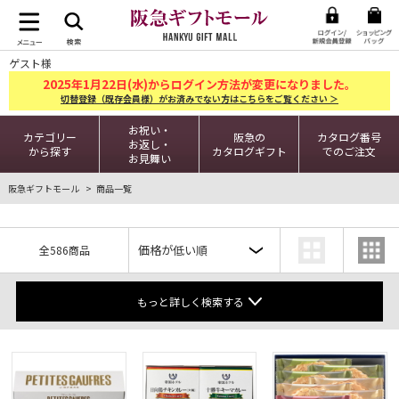
ゲスト様
2025
1
22
年
月
日(水)からログイン方法が変更になりました。
切替登録（既存会員様）がお済みでない方はこちらをご覧ください ＞
お祝い・
カテゴリー
阪急の
カタログ番号
お返し・
から探す
カタログギフト
でのご注文
お見舞い
阪急ギフトモール
商品一覧
全586商品
もっと詳しく検索する