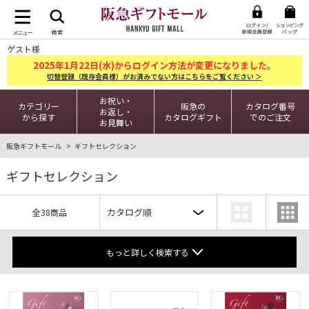
ゲスト様
2025
1
22
年
月
日(水)からログイン方法が変更になりました。
切替登録（既存会員様）がお済みでない方はこちらをご覧ください ＞
お祝い・
カテゴリー
阪急の
カタログ番号
お返し・
から探す
カタログギフト
でのご注文
お見舞い
阪急ギフトモール
ギフトセレクション
ギフトセレクション
全38商品
もっと詳しく検索する