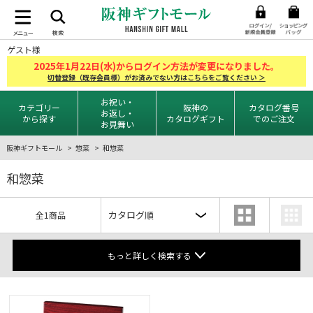
ゲスト様
2025
1
22
年
月
日(水)からログイン方法が変更になりました。
切替登録（既存会員様）がお済みでない方はこちらをご覧ください ＞
お祝い・
カテゴリー
阪神の
カタログ番号
お返し・
から探す
カタログギフト
でのご注文
お見舞い
阪神ギフトモール
惣菜
和惣菜
和惣菜
全1商品
もっと詳しく検索する