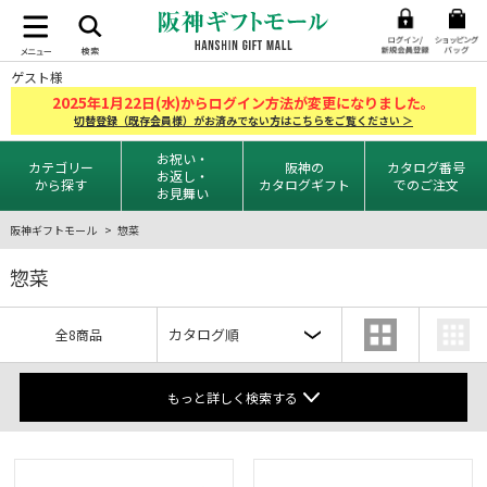
ゲスト様
2025
1
22
年
月
日(水)からログイン方法が変更になりました。
切替登録（既存会員様）がお済みでない方はこちらをご覧ください ＞
お祝い・
カテゴリー
阪神の
カタログ番号
お返し・
から探す
カタログギフト
でのご注文
お見舞い
阪神ギフトモール
惣菜
惣菜
全8商品
もっと詳しく検索する