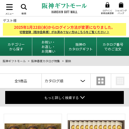
ゲスト様
2025
1
22
年
月
日(水)からログイン方法が変更になりました。
切替登録（既存会員様）がお済みでない方はこちらをご覧ください ＞
お祝い・
カテゴリー
阪神の
カタログ番号
お返し・
から探す
カタログギフト
でのご注文
お見舞い
阪神ギフトモール
阪神春夏カタログ特集
御供
全9商品
もっと詳しく検索する