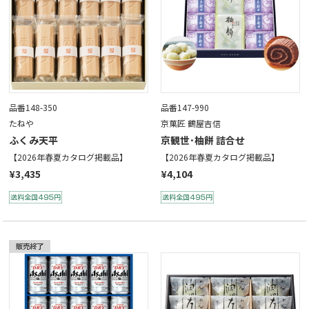
品番148-350
品番147-990
たねや
京菓匠 鶴屋吉信
ふくみ天平
京観世･柚餅 詰合せ
【2026年春夏カタログ掲載品】
【2026年春夏カタログ掲載品】
¥3,435
¥4,104