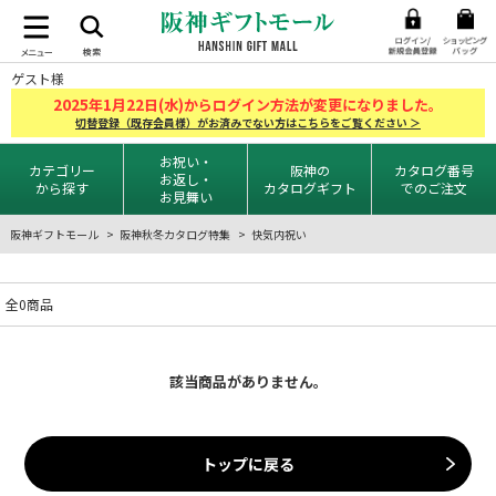
ゲスト様
2025
1
22
年
月
日(水)からログイン方法が変更になりました。
切替登録（既存会員様）がお済みでない方はこちらをご覧ください ＞
お祝い・
カテゴリー
阪神の
カタログ番号
お返し・
から探す
カタログギフト
でのご注文
お見舞い
阪神ギフトモール
阪神秋冬カタログ特集
快気内祝い
全0商品
該当商品がありません。
トップに戻る