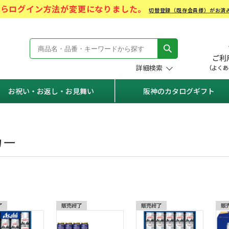
)からログイン方法が変更になりました。
切替登録（既存会員様）がお済
モール Hanshin Gift Mall
詳細検索
お祝い・お返し・お見舞い
阪神のカタログギフト
カー