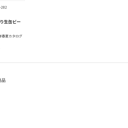
-282
り生缶ビー
6年春夏カタログ
】
商品