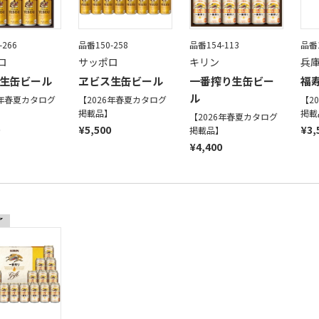
-266
品番150-258
品番154-113
品番1
ロ
サッポロ
キリン
兵
生缶ビール
ヱビス生缶ビール
一番搾り生缶ビー
福寿
ル
6年春夏カタログ
【2026年春夏カタログ
【2
】
掲載品】
掲載
【2026年春夏カタログ
¥5,500
¥3,
掲載品】
¥4,400