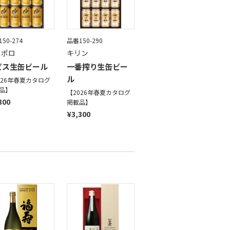
50-274
品番150-290
ッポロ
キリン
ビス生缶ビール
一番搾り生缶ビー
ル
026年春夏カタログ
品】
【2026年春夏カタログ
300
掲載品】
¥3,300