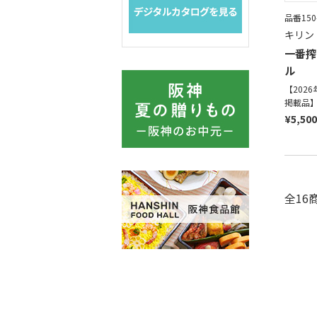
品番150
キリン
一番搾
ル
【202
掲載品
¥5,500
全16