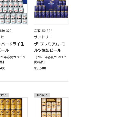
50-320
品番150-304
サヒ
サントリー
ーパードライ生
ザ･プレミアム･モ
ビール
ルツ生缶ビール
026年春夏カタログ
【2026年春夏カタログ
品】
掲載品】
500
¥5,500