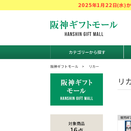
2025
1
22
年
月
日(水
阪神ギフト
カテゴリーから探す
阪神ギフトモール
リカー
リ
対象商品
16
点