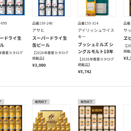
-099
品番150-240
品番155-314
品番1
アサヒ
アイリッシュウイス
サ
キー
ードライ生
スーパードライ生
ヱ
ブッシュミルズ シ
ル
缶ビール
【2
ングルモルト10年
掲載
6年春夏カタログ
【2026年春夏カタログ
¥3,
】
掲載品】
【2026年春夏カタログ
¥3,080
掲載品】
¥5,742