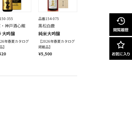
50-355
品番154-075
庫・神戸酒心館
黒松白鹿
 大吟醸
純米大吟醸
026年春夏カタログ
【2026年春夏カタログ
品】
掲載品】
520
¥5,500