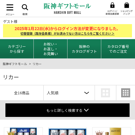
ゲスト様
2025
1
22
年
月
日(水)からログイン方法が変更になりました。
切替登録（既存会員様）がお済みでない方はこちらをご覧ください ＞
お祝い・
カテゴリー
阪神の
カタログ番号
お返し・
から探す
カタログギフト
でのご注文
お見舞い
阪神ギフトモール
リカー
リカー
全16商品
もっと詳しく検索する