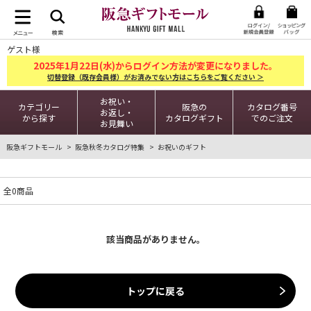
ゲスト様
2025
1
22
年
月
日(水)からログイン方法が変更になりました。
切替登録（既存会員様）がお済みでない方はこちらをご覧ください ＞
お祝い・
カテゴリー
阪急の
カタログ番号
お返し・
から探す
カタログギフト
でのご注文
お見舞い
阪急ギフトモール
阪急秋冬カタログ特集
お祝いのギフト
全0商品
該当商品がありません。
トップに戻る