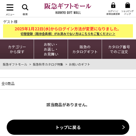
ゲスト様
2025
1
22
年
月
日(水)からログイン方法が変更になりました。
切替登録（既存会員様）がお済みでない方はこちらをご覧ください ＞
お祝い・
カテゴリー
阪急の
カタログ番号
お返し・
から探す
カタログギフト
でのご注文
お見舞い
阪急ギフトモール
阪急秋冬カタログ特集
お祝いのギフト
全0商品
該当商品がありません。
トップに戻る