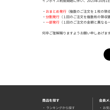
インボイス制度開始に伴い、2023年10月
・
おまとめ発行
（複数のご注文を１枚の領
・
分割発行
（１回のご注文を複数枚の領収
・
一部発行
（１回のご注文の金額と異なる
何卒ご理解賜りますようお願い申しあげま
商品を探す
会員メ
ランキングから探す
お気