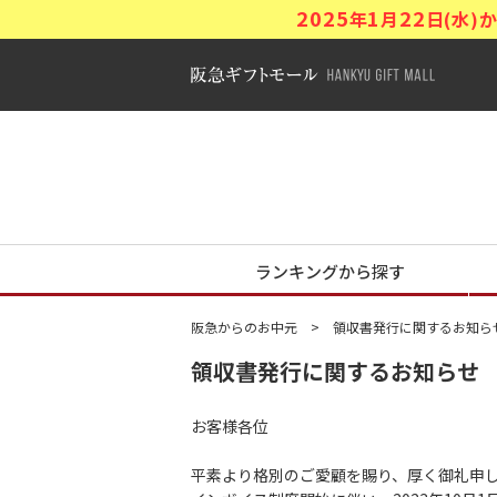
2025
1
22
年
月
日(水
阪急ギフトモ
阪急からの夏
ランキングから探す
阪急からのお中元
領収書発行に関するお知ら
領収書発行に関するお知らせ
お客様各位
平素より格別のご愛顧を賜り、厚く御礼申