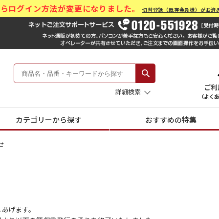
)からログイン方法が変更になりました。
切替登録（既存会員様）がお済
ール Hankyu Gift Mall
 -阪急のお中元-
詳細検索
カテゴリーから探す
おすすめの特集
せ
しあげます。