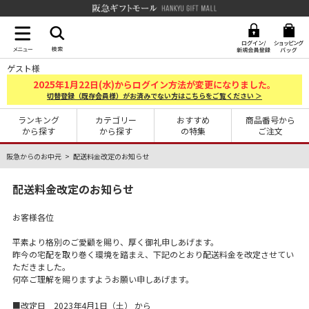
阪急ギフトモール Hankyu G
ゲスト様
2025
1
22
年
月
日(水)からログイン方法が変更になりました。
切替登録（既存会員様）がお済みでない方はこちらをご覧ください ＞
ランキング
カテゴリー
おすすめ
商品番号から
から探す
から探す
の特集
ご注文
阪急からのお中元
配送料金改定のお知らせ
配送料金改定のお知らせ
お客様各位
平素より格別のご愛顧を賜り、厚く御礼申しあげます。
昨今の宅配を取り巻く環境を踏まえ、下記のとおり配送料金を改定させてい
ただきました。
何卒ご理解を賜りますようお願い申しあげます。
■改定日 2023年4月1日（土） から