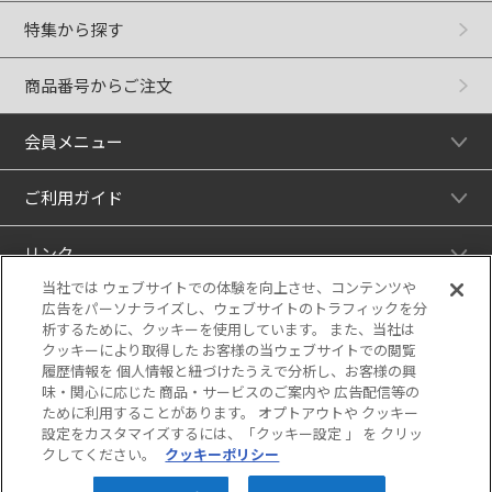
特集から探す
商品番号からご注文
会員メニュー
ご利用ガイド
リンク
当社では ウェブサイトでの体験を向上させ、コンテンツや
広告をパーソナライズし、ウェブサイトのトラフィックを分
析するために、クッキーを使用しています。 また、当社は
クッキーにより取得した お客様の当ウェブサイトでの閲覧
履歴情報を 個人情報と紐づけたうえで分析し、お客様の興
味・関心に応じた 商品・サービスのご案内や 広告配信等の
ために利用することがあります。 オプトアウトや クッキー
設定をカスタマイズするには、「クッキー設定 」 を クリッ
クしてください。
クッキーポリシー
当サイトの表示価格は個別に税込・税抜等の
記載がない場合は「税込価格」です。