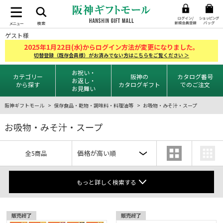
ゲスト様
2025
1
22
年
月
日(水)からログイン方法が変更になりました。
切替登録（既存会員様）がお済みでない方はこちらをご覧ください ＞
お祝い・
カテゴリー
阪神の
カタログ番号
お返し・
から探す
カタログギフト
でのご注文
お見舞い
阪神ギフトモール
保存食品・乾物・調味料・料理油等
お吸物・みそ汁・スープ
お吸物・みそ汁・スープ
全5商品
もっと詳しく検索する