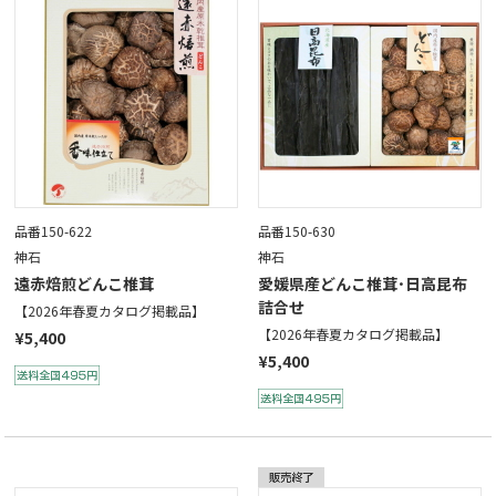
品番150-622
品番150-630
神石
神石
遠赤焙煎どんこ椎茸
愛媛県産どんこ椎茸･日高昆布
詰合せ
【2026年春夏カタログ掲載品】
【2026年春夏カタログ掲載品】
¥5,400
¥5,400