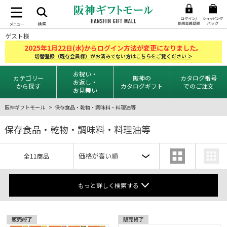
ゲスト様
2025
1
22
年
月
日(水)からログイン方法が変更になりました。
切替登録（既存会員様）がお済みでない方はこちらをご覧ください ＞
お祝い・
カテゴリー
阪神の
カタログ番号
お返し・
から探す
カタログギフト
でのご注文
お見舞い
阪神ギフトモール
保存食品・乾物・調味料・料理油等
保存食品・乾物・調味料・料理油等
全11商品
もっと詳しく検索する