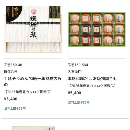
品番150-401
品番150-584
揖保乃糸
久右衛門
手延そうめん 特級一年熟成古も
本格和風だし お吸物詰合せ
の
【2026年春夏カタログ掲載品】
【2026年春夏カタログ掲載品】
¥5,400
¥5,400