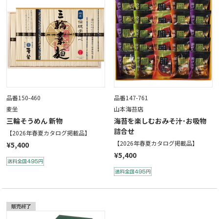
品番150-460
品番147-761
麦坐
山本海苔店
三輪そうめん 新物
海苔を楽しむおみそ汁･お吸物
詰合せ
【2026年春夏カタログ掲載品】
【2026年春夏カタログ掲載品】
¥5,400
¥5,400