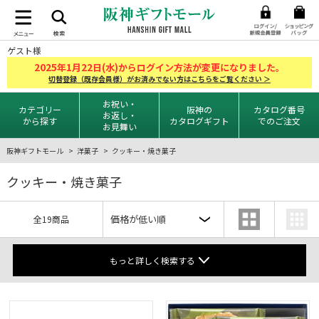
ゲスト様
2025
1
22
年
月
日(水)からログイン方法が変更になりました。
切替登録（既存会員様）がお済みでない方はこちらをご覧ください ＞
お祝い・
カテゴリー
阪神の
カタログ番号
お返し・
から探す
カタログギフト
でのご注文
お見舞い
阪神ギフトモール
洋菓子
クッキー・焼き菓子
クッキー・焼き菓子
全19商品
もっと詳しく検索する