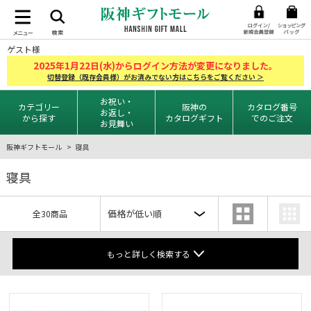
ゲスト様
2025
1
22
年
月
日(水)からログイン方法が変更になりました。
切替登録（既存会員様）がお済みでない方はこちらをご覧ください ＞
お祝い・
カテゴリー
阪神の
カタログ番号
お返し・
から探す
カタログギフト
でのご注文
お見舞い
阪神ギフトモール
寝具
寝具
全30商品
もっと詳しく検索する