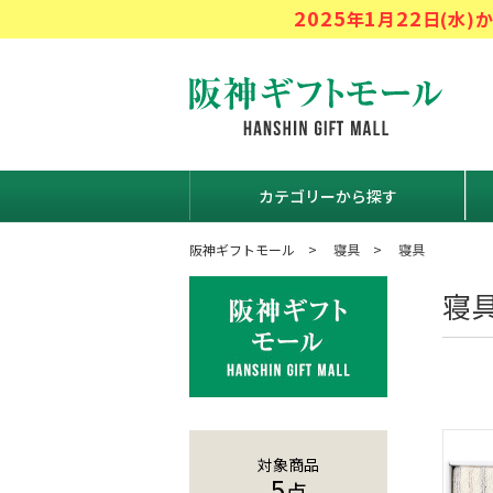
2025
1
22
年
月
日(水
阪神ギフト
カテゴリーから探す
阪神ギフトモール
寝具
寝具
寝
対象商品
5
点