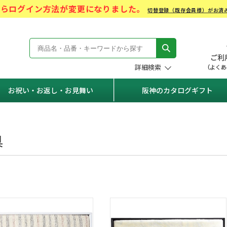
)からログイン方法が変更になりました。
切替登録（既存会員様）がお済
モール Hanshin Gift Mall
詳細検索
お祝い・お返し・お見舞い
阪神のカタログギフト
具