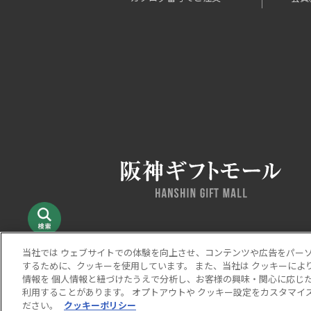
当社では ウェブサイトでの体験を向上させ、コンテンツや広告をパー
するために、クッキーを使用しています。 また、当社は クッキーによ
当サイトの表示価格は個別に税込・税抜等の記載がない
情報を 個人情報と紐づけたうえで分析し、お客様の興味・関心に応じた
Copyright © HANKYU HANSHIN DEPARTMENT STORES, I
利用することがあります。 オプトアウトや クッキー設定をカスタマイズ
ださい。
クッキーポリシー