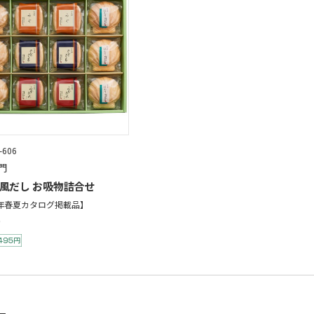
-606
門
風だし お吸物詰合せ
6年春夏カタログ掲載品】