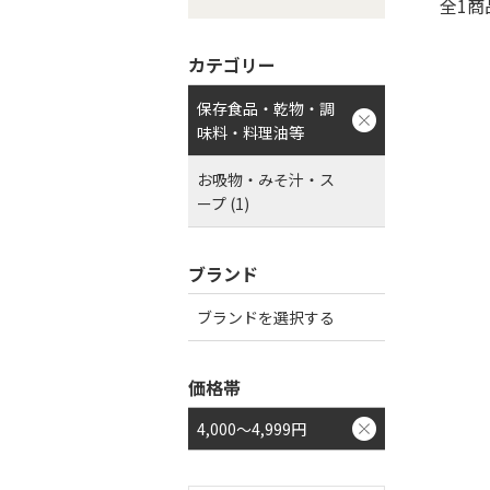
全1商
カテゴリー
保存食品・乾物・調
味料・料理油等
お吸物・みそ汁・ス
ープ (1)
ブランド
ブランドを選択する
価格帯
4,000～4,999円