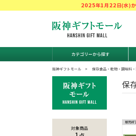
2025
1
22
年
月
日(水
阪神ギフト
カテゴリーから探す
阪神ギフトモール
保存食品・乾物・調味料・
保
対象商品
1
点