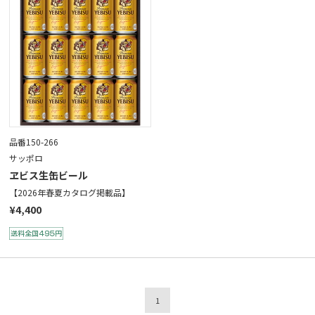
品番150-266
サッポロ
ヱビス生缶ビール
【2026年春夏カタログ掲載品】
¥4,400
1