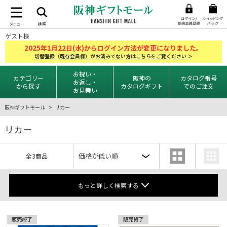
ゲスト様
2025
1
22
年
月
日(水)からログイン方法が変更になりました。
切替登録（既存会員様）がお済みでない方はこちらをご覧ください ＞
お祝い・
カテゴリー
阪神の
カタログ番号
お返し・
から探す
カタログギフト
でのご注文
お見舞い
阪神ギフトモール
リカー
リカー
全3商品
もっと詳しく検索する