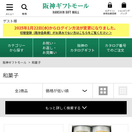
ゲスト様
2025
1
22
年
月
日(水)からログイン方法が変更になりました。
切替登録（既存会員様）がお済みでない方はこちらをご覧ください ＞
お祝い・
カテゴリー
阪神の
カタログ番号
お返し・
から探す
カタログギフト
でのご注文
お見舞い
阪神ギフトモール
和菓子
和菓子
全2商品
もっと詳しく検索する