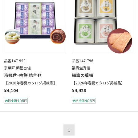
品番147-990
品番147-796
京菓匠 鶴屋吉信
福壽堂秀信
京観世･柚餅 詰合せ
福壽の菓撰
【2026年春夏カタログ掲載品】
【2026年春夏カタログ掲載品】
¥4,104
¥4,428
1