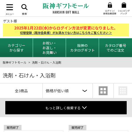
ゲスト様
2025
1
22
年
月
日(水)からログイン方法が変更になりました。
切替登録（既存会員様）がお済みでない方はこちらをご覧ください ＞
お祝い・
カテゴリー
阪神の
カタログ番号
お返し・
から探す
カタログギフト
でのご注文
お見舞い
阪神ギフトモール
洗剤・石けん・入浴剤
洗剤・石けん・入浴剤
全3商品
もっと詳しく検索する