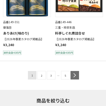
品番149-551
品番149-446
御海苔
三重・柿安本店
ありあけ(味のり)
料亭しぐれ煮詰合せ
【2026年春夏カタログ掲載品】
【2026年春夏カタログ掲載品】
¥3,240
¥3,240
...
1
next
2
3
5
商品を絞り込む