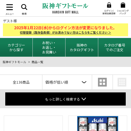
ゲスト様
2025
1
22
年
月
日(水)からログイン方法が変更になりました。
切替登録（既存会員様）がお済みでない方はこちらをご覧ください ＞
お祝い・
カテゴリー
阪神の
カタログ番号
お返し・
から探す
カタログギフト
でのご注文
お見舞い
阪神ギフトモール
商品一覧
全136商品
もっと詳しく検索する