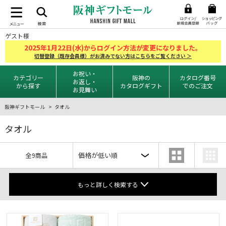
ゲスト様
2025
1
22
年
月
日(水)からログイン方法が変更になりました。
切替登録（既存会員様）がお済みでない方はこちらをご覧ください ＞
お祝い・
カテゴリー
阪神の
カタログ番号
お返し・
から探す
カタログギフト
でのご注文
お見舞い
阪神ギフトモール
タオル
タオル
全9商品
もっと詳しく検索する