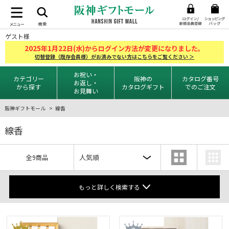
ゲスト様
2025
1
22
年
月
日(水)からログイン方法が変更になりました。
切替登録（既存会員様）がお済みでない方はこちらをご覧ください ＞
お祝い・
カテゴリー
阪神の
カタログ番号
お返し・
から探す
カタログギフト
でのご注文
お見舞い
阪神ギフトモール
線香
線香
全9商品
もっと詳しく検索する