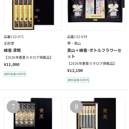
品番132-071
品番132-039
玉初堂
堺・真山
線香 清閑
真山＋線香･ボトルフラワーセ
ット
【2026年春夏カタログ掲載品】
【2026年春夏カタログ掲載品】
¥11,000
¥12,100