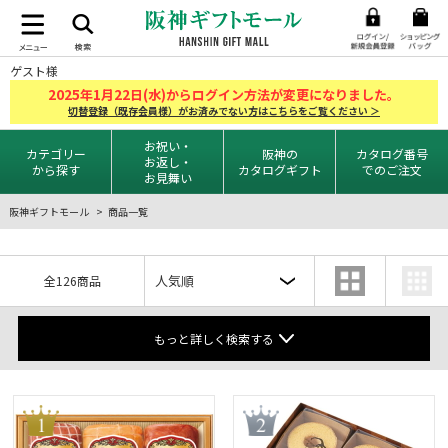
ゲスト様
2025
1
22
年
月
日(水)からログイン方法が変更になりました。
切替登録（既存会員様）がお済みでない方はこちらをご覧ください ＞
お祝い・
カテゴリー
阪神の
カタログ番号
お返し・
から探す
カタログギフト
でのご注文
お見舞い
阪神ギフトモール
商品一覧
全126商品
もっと詳しく検索する