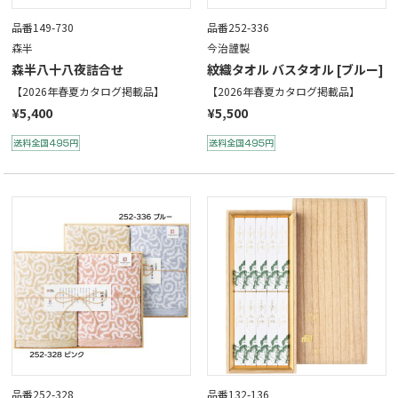
品番149-730
品番252-336
森半
今治謹製
森半八十八夜詰合せ
紋織タオル バスタオル [ブルー]
【2026年春夏カタログ掲載品】
【2026年春夏カタログ掲載品】
¥5,400
¥5,500
品番252-328
品番132-136