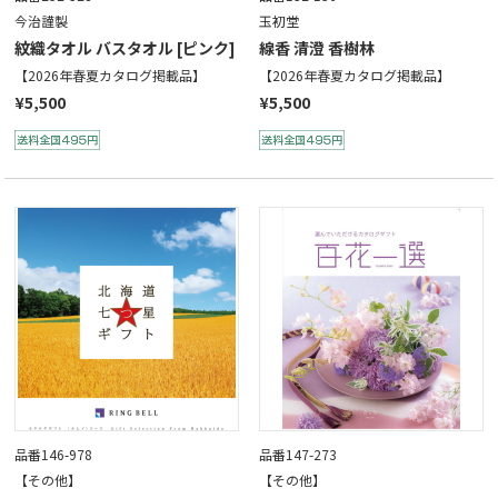
今治謹製
玉初堂
紋織タオル バスタオル [ピンク]
線香 清澄 香樹林
【2026年春夏カタログ掲載品】
【2026年春夏カタログ掲載品】
¥5,500
¥5,500
品番146-978
品番147-273
【その他】
【その他】