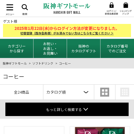
ゲスト様
2025
1
22
年
月
日(水)からログイン方法が変更になりました。
切替登録（既存会員様）がお済みでない方はこちらをご覧ください ＞
お祝い・
カテゴリー
阪神の
カタログ番号
お返し・
から探す
カタログギフト
でのご注文
お見舞い
阪神ギフトモール
ソフトドリンク
コーヒー
コーヒー
全24商品
もっと詳しく検索する