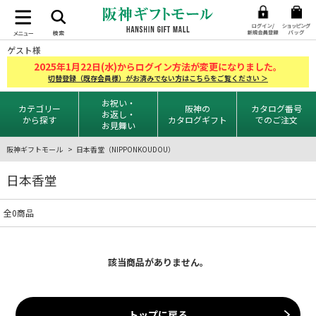
ゲスト様
2025
1
22
年
月
日(水)からログイン方法が変更になりました。
切替登録（既存会員様）がお済みでない方はこちらをご覧ください ＞
お祝い・
カテゴリー
阪神の
カタログ番号
お返し・
から探す
カタログギフト
でのご注文
お見舞い
阪神ギフトモール
日本香堂（NIPPONKOUDOU）
日本香堂
全0商品
該当商品がありません。
トップに戻る