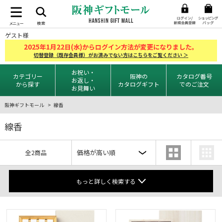
ゲスト様
2025
1
22
年
月
日(水)からログイン方法が変更になりました。
切替登録（既存会員様）がお済みでない方はこちらをご覧ください ＞
お祝い・
カテゴリー
阪神の
カタログ番号
お返し・
から探す
カタログギフト
でのご注文
お見舞い
阪神ギフトモール
線香
線香
全2商品
もっと詳しく検索する