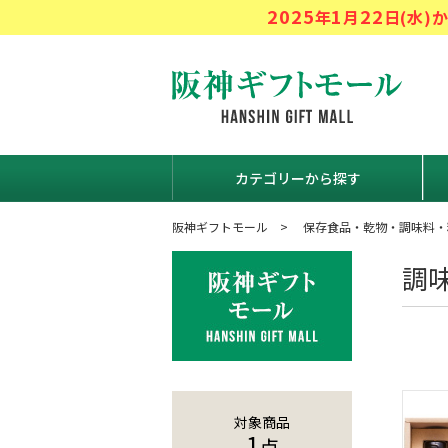
2025
1
22
年
月
日(水
阪神ギフト
カテゴリーから探す
阪神ギフトモール
保存食品・乾物・調味料・
調
対象商品
1
点