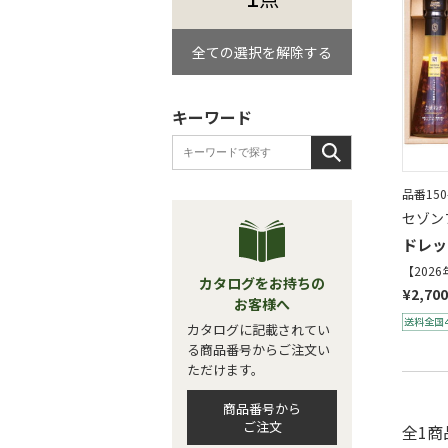
全ての選択を解除する
キーワード
品番150
セゾン
ドレッ
【202
カタログをお持ちの
¥2,700
お客様へ
カタログに記載されてい
る商品番号からご注文い
ただけます。
商品番号から
ご注文
全1商