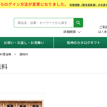
)からログイン方法が変更になりました。
切替登録（既存会員様）がお済
モール Hanshin Gift Mall
詳細検索
お祝い・お返し・お見舞い
阪神のカタログギフト
料理油等
調味料
味料