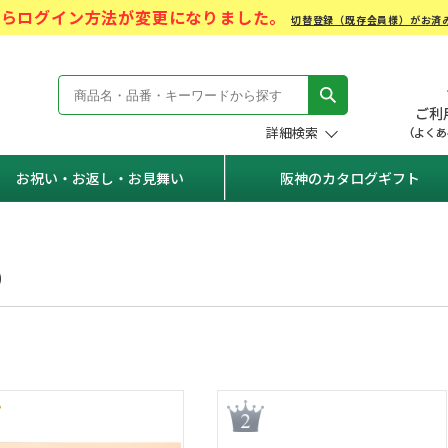
)からログイン方法が変更になりました。
切替登録（既存会員様）がお済
モール Hanshin Gift Mall
詳細検索
お祝い・お返し・お見舞い
阪神のカタログギフト
り