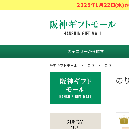
2025
1
22
年
月
日(水
阪神ギフト
カテゴリーから探す
阪神ギフトモール
のり
のり
の
対象商品
2
点