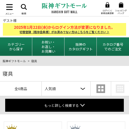
ゲスト様
2025
1
22
年
月
日(水)からログイン方法が変更になりました。
切替登録（既存会員様）がお済みでない方はこちらをご覧ください ＞
お祝い・
カテゴリー
阪神の
カタログ番号
お返し・
から探す
カタログギフト
でのご注文
お見舞い
阪神ギフトモール
寝具
寝具
全6商品
もっと詳しく検索する